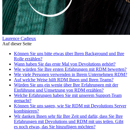
Laurence Cadieux
Auf dieser Seite
Können Sie uns bitte etwas über Ihren Background und Ihre
Rolle erzählen?
Wann haben Sie das erste Mal von Devolutions gehört?
Wie würden Sie Ihre ersten Erfahrungen mit RDM bewerten?
Wie viele Personen verwenden in Ihrem Unternehmen RDM?
Auf welche Weise hilft RDM Ihnen und Ihren Teams?
Würden Sie uns ein wenig über Ihre Erfahrungen mit der
Einführung und Umsetzung von RDM erzählen?
Welche Erfahrungen haben Sie mit unserem Support-Team
gemacht?
Können Sie uns sagen, wie Sie RDM mit Devolutions Server
kombinieren?
Wir danken Ihnen sehr für Ihre Zeit und dafür, dass Sie Ihre
Erfahrungen mit Devolutions und RDM mit uns teilen. Gibt
es noch etwas, das Sie hinzufügen möchten?