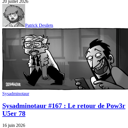
20 juillet 2026
Patrick Desilets
Sysadminotaur
Sysadminotaur #167 : Le retour de Pow3r
U5er 78
16 juin 2026