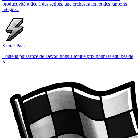
productivité grâce à des scripts, une orchestration et des rapports
intégrés.
Starter Pack
Toute la puissance de Devolutions à moitié prix pour les équipes de
5