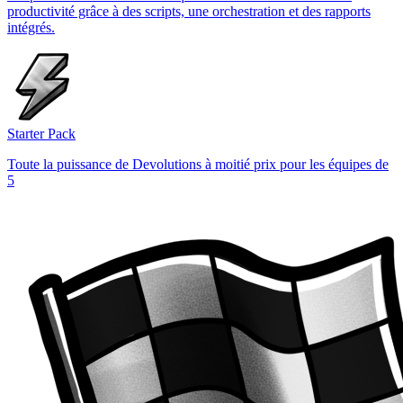
productivité grâce à des scripts, une orchestration et des rapports
intégrés.
Starter Pack
Toute la puissance de Devolutions à moitié prix pour les équipes de
5