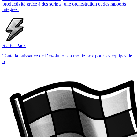
productivité grâce à des scripts, une orchestration et des rapports
intégrés.
Starter Pack
Toute la puissance de Devolutions à moitié prix pour les équipes de
5