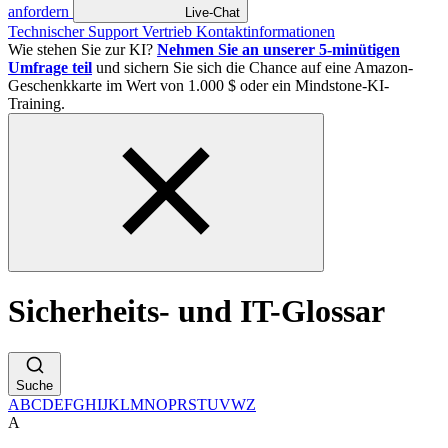
anfordern
Live-Chat
Technischer Support
Vertrieb
Kontaktinformationen
Wie stehen Sie zur KI?
Nehmen Sie an unserer 5-minütigen
Umfrage teil
und sichern Sie sich die Chance auf eine Amazon-
Geschenkkarte im Wert von 1.000 $ oder ein Mindstone-KI-
Training.
Sicherheits- und IT-Glossar
Suche
A
B
C
D
E
F
G
H
I
J
K
L
M
N
O
P
R
S
T
U
V
W
Z
A