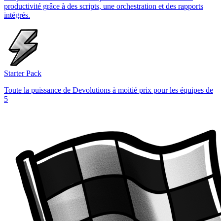
productivité grâce à des scripts, une orchestration et des rapports
intégrés.
Starter Pack
Toute la puissance de Devolutions à moitié prix pour les équipes de
5