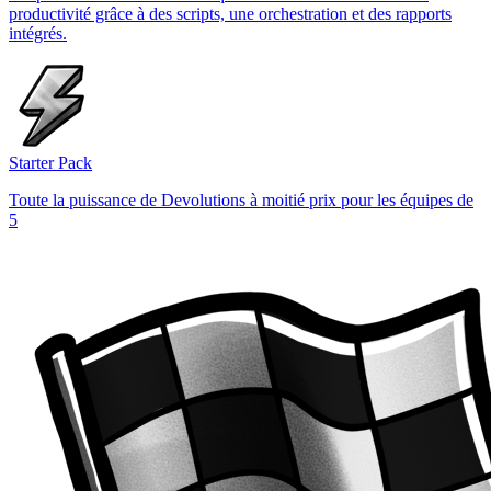
productivité grâce à des scripts, une orchestration et des rapports
intégrés.
Starter Pack
Toute la puissance de Devolutions à moitié prix pour les équipes de
5