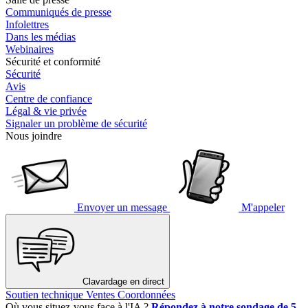
Communiqués de presse
Infolettres
Dans les médias
Webinaires
Sécurité et conformité
Sécurité
Avis
Centre de confiance
Légal & vie privée
Signaler un problème de sécurité
Nous joindre
Envoyer un message
M'appeler
Clavardage en direct
Soutien technique
Ventes
Coordonnées
Où vous situez-vous face à l'IA ?
Répondez à notre sondage de 5