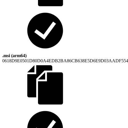
.msi (arm64)
0618D9E0501D80D0A4EDB2BA86CB638E5D6E9D03AADF554