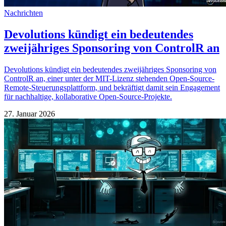
Nachrichten
Devolutions kündigt ein bedeutendes
zweijähriges Sponsoring von ControlR an
Devolutions kündigt ein bedeutendes zweijähriges Sponsoring von
ControlR an, einer unter der MIT-Lizenz stehenden Open-Source-
Remote-Steuerungsplattform, und bekräftigt damit sein Engagement
für nachhaltige, kollaborative Open-Source-Projekte.
27. Januar 2026