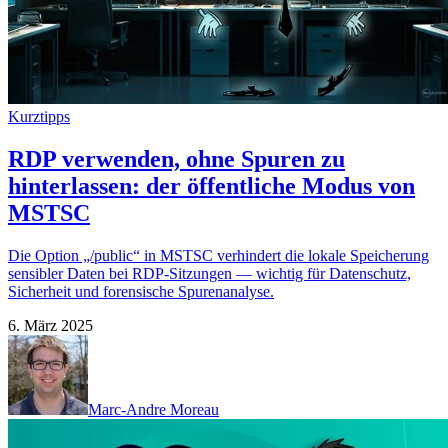
Kurztipps
RDP verwenden, ohne Spuren zu
hinterlassen: der öffentliche Modus von
MSTSC
Die Option „/public“ in MSTSC verhindert die lokale Speicherung
sensibler Daten bei RDP-Sitzungen — wichtig für Datenschutz,
Sicherheit und forensische Spurenanalyse.
6. März 2025
Marc-Andre Moreau