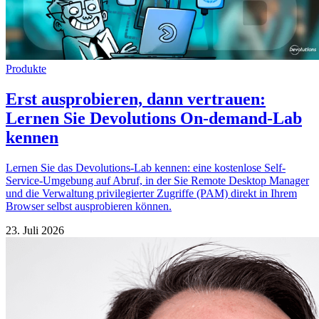
Produkte
Erst ausprobieren, dann vertrauen:
Lernen Sie Devolutions On-demand-Lab
kennen
Lernen Sie das Devolutions-Lab kennen: eine kostenlose Self-
Service-Umgebung auf Abruf, in der Sie Remote Desktop Manager
und die Verwaltung privilegierter Zugriffe (PAM) direkt in Ihrem
Browser selbst ausprobieren können.
23. Juli 2026