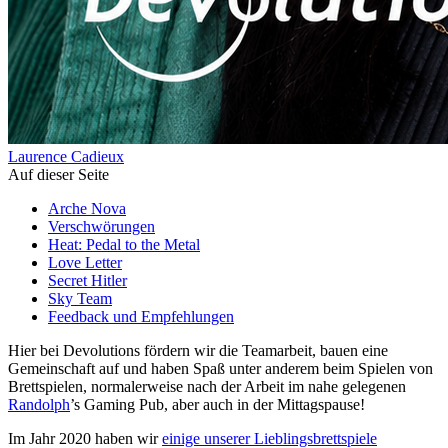
Laurence Cadieux
Auf dieser Seite
Arche Nova
Verschwörungen
Heat: Pedal to the Metal
Love Letter
Secret Hitler
Sky Team
Feedback und Empfehlungen
Hier bei Devolutions fördern wir die Teamarbeit, bauen eine
Gemeinschaft auf und haben Spaß unter anderem beim Spielen von
Brettspielen, normalerweise nach der Arbeit im nahe gelegenen
Randolph
’s Gaming Pub, aber auch in der Mittagspause!
Im Jahr 2020 haben wir
einige unserer Lieblingsbrettspiele