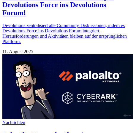
Devolutions Force ins Devolutions
Forum!
Devolutions zentralisiert alle Community-Diskussionen, indem es
Devolutions Force ins Devolutions Forum integriert.
Herausforderungen und Aktivitäten bleiben auf der ursprünglichen
Plattform.
11. August 2025
Nachrichten