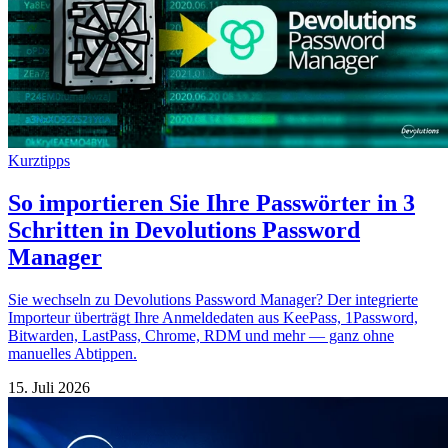
Kurztipps
So importieren Sie Ihre Passwörter in 3
Schritten in Devolutions Password
Manager
Sie wechseln zu Devolutions Password Manager? Der integrierte
Importeur überträgt Ihre Anmeldedaten aus KeePass, 1Password,
Bitwarden, LastPass, Chrome, RDM und mehr — ganz ohne
manuelles Abtippen.
15. Juli 2026