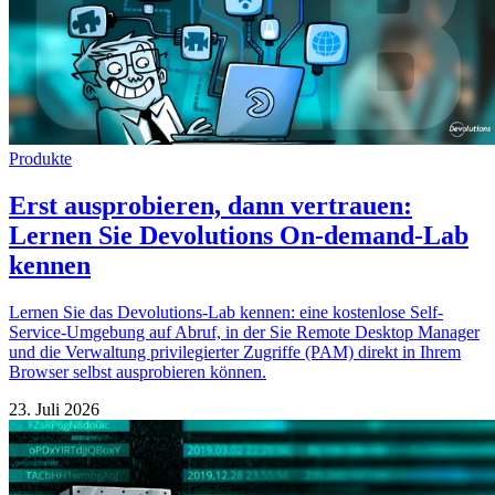
Produkte
Erst ausprobieren, dann vertrauen:
Lernen Sie Devolutions On-demand-Lab
kennen
Lernen Sie das Devolutions-Lab kennen: eine kostenlose Self-
Service-Umgebung auf Abruf, in der Sie Remote Desktop Manager
und die Verwaltung privilegierter Zugriffe (PAM) direkt in Ihrem
Browser selbst ausprobieren können.
23. Juli 2026