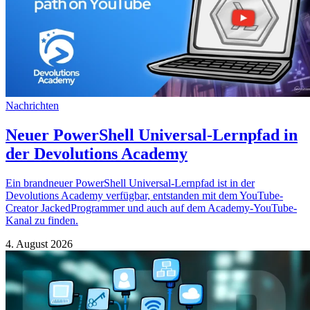
Nachrichten
Neuer PowerShell Universal-Lernpfad in
der Devolutions Academy
Ein brandneuer PowerShell Universal-Lernpfad ist in der
Devolutions Academy verfügbar, entstanden mit dem YouTube-
Creator JackedProgrammer und auch auf dem Academy-YouTube-
Kanal zu finden.
4. August 2026