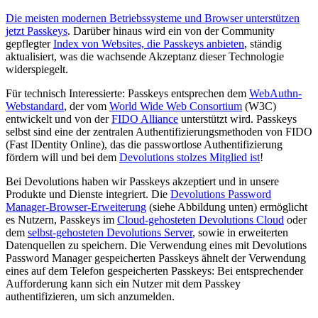
Die meisten modernen Betriebssysteme und Browser unterstützen
jetzt Passkeys
. Darüber hinaus wird ein von der Community
gepflegter
Index von Websites, die Passkeys anbieten
, ständig
aktualisiert, was die wachsende Akzeptanz dieser Technologie
widerspiegelt.
Für technisch Interessierte: Passkeys entsprechen dem
WebAuthn-
Webstandard
, der vom
World Wide Web Consortium
(W3C)
entwickelt und von der
FIDO Alliance
unterstützt wird. Passkeys
selbst sind eine der zentralen Authentifizierungsmethoden von FIDO
(Fast IDentity Online), das die passwortlose Authentifizierung
fördern will und bei dem
Devolutions stolzes Mitglied ist
!
Bei Devolutions haben wir Passkeys akzeptiert und in unsere
Produkte und Dienste integriert. Die
Devolutions Password
Manager-Browser-Erweiterung
(siehe Abbildung unten) ermöglicht
es Nutzern, Passkeys im
Cloud-gehosteten Devolutions Cloud
oder
dem
selbst-gehosteten Devolutions Server
, sowie in erweiterten
Datenquellen zu speichern. Die Verwendung eines mit Devolutions
Password Manager gespeicherten Passkeys ähnelt der Verwendung
eines auf dem Telefon gespeicherten Passkeys: Bei entsprechender
Aufforderung kann sich ein Nutzer mit dem Passkey
authentifizieren, um sich anzumelden.