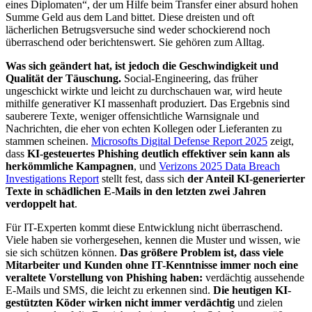
eines Diplomaten“, der um Hilfe beim Transfer einer absurd hohen
Summe Geld aus dem Land bittet. Diese dreisten und oft
lächerlichen Betrugsversuche sind weder schockierend noch
überraschend oder berichtenswert. Sie gehören zum Alltag.
Was sich geändert hat, ist jedoch die Geschwindigkeit und
Qualität der Täuschung.
Social-Engineering, das früher
ungeschickt wirkte und leicht zu durchschauen war, wird heute
mithilfe generativer KI massenhaft produziert. Das Ergebnis sind
sauberere Texte, weniger offensichtliche Warnsignale und
Nachrichten, die eher von echten Kollegen oder Lieferanten zu
stammen scheinen.
Microsofts Digital Defense Report 2025
zeigt,
dass
KI-gesteuertes Phishing deutlich effektiver sein kann als
herkömmliche Kampagnen
, und
Verizons 2025 Data Breach
Investigations Report
stellt fest, dass sich
der Anteil KI-generierter
Texte in schädlichen E-Mails in den letzten zwei Jahren
verdoppelt hat
.
Für IT-Experten kommt diese Entwicklung nicht überraschend.
Viele haben sie vorhergesehen, kennen die Muster und wissen, wie
sie sich schützen können.
Das größere Problem ist, dass viele
Mitarbeiter und Kunden ohne IT-Kenntnisse immer noch eine
veraltete Vorstellung von Phishing haben:
verdächtig aussehende
E-Mails und SMS, die leicht zu erkennen sind.
Die heutigen KI-
gestützten Köder wirken nicht immer verdächtig
und zielen