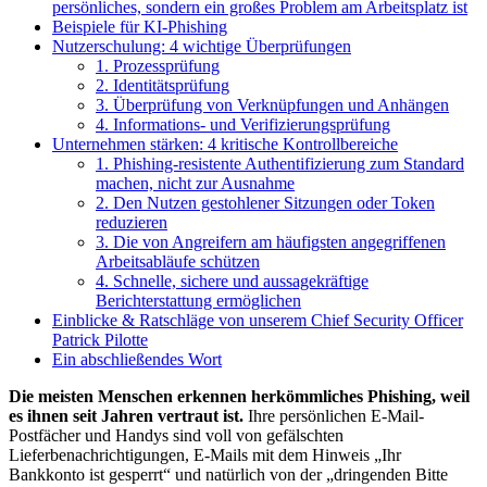
persönliches, sondern ein großes Problem am Arbeitsplatz ist
Beispiele für KI-Phishing
Nutzerschulung: 4 wichtige Überprüfungen
1. Prozessprüfung
2. Identitätsprüfung
3. Überprüfung von Verknüpfungen und Anhängen
4. Informations- und Verifizierungsprüfung
Unternehmen stärken: 4 kritische Kontrollbereiche
1. Phishing-resistente Authentifizierung zum Standard
machen, nicht zur Ausnahme
2. Den Nutzen gestohlener Sitzungen oder Token
reduzieren
3. Die von Angreifern am häufigsten angegriffenen
Arbeitsabläufe schützen
4. Schnelle, sichere und aussagekräftige
Berichterstattung ermöglichen
Einblicke & Ratschläge von unserem Chief Security Officer
Patrick Pilotte
Ein abschließendes Wort
Die meisten Menschen erkennen herkömmliches Phishing, weil
es ihnen seit Jahren vertraut ist.
Ihre persönlichen E-Mail-
Postfächer und Handys sind voll von gefälschten
Lieferbenachrichtigungen, E-Mails mit dem Hinweis „Ihr
Bankkonto ist gesperrt“ und natürlich von der „dringenden Bitte