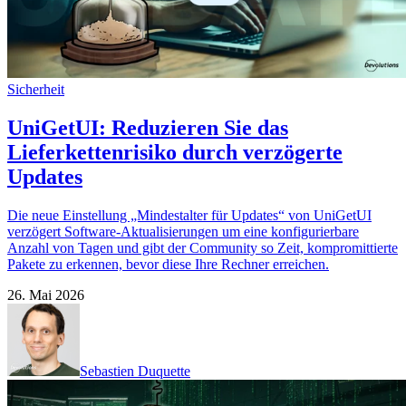
Sicherheit
UniGetUI: Reduzieren Sie das
Lieferkettenrisiko durch verzögerte
Updates
Die neue Einstellung „Mindestalter für Updates“ von UniGetUI
verzögert Software-Aktualisierungen um eine konfigurierbare
Anzahl von Tagen und gibt der Community so Zeit, kompromittierte
Pakete zu erkennen, bevor diese Ihre Rechner erreichen.
26. Mai 2026
Sebastien Duquette