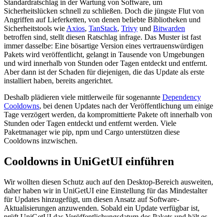
Standardratschlag in der Wartung von Software, um
Sicherheitslücken schnell zu schließen. Doch die jüngste Flut von
Angriffen auf Lieferketten, von denen beliebte Bibliotheken und
Sicherheitstools wie
Axios
,
TanStack
,
Trivy
und
Bitwarden
betroffen sind, stellt diesen Ratschlag infrage. Das Muster ist fast
immer dasselbe: Eine bösartige Version eines vertrauenswürdigen
Pakets wird veröffentlicht, gelangt in Tausende von Umgebungen
und wird innerhalb von Stunden oder Tagen entdeckt und entfernt.
Aber dann ist der Schaden für diejenigen, die das Update als erste
installiert haben, bereits angerichtet.
Deshalb plädieren viele mittlerweile für sogenannte
Dependency
Cooldowns
, bei denen Updates nach der Veröffentlichung um einige
Tage verzögert werden, da kompromittierte Pakete oft innerhalb von
Stunden oder Tagen entdeckt und entfernt werden. Viele
Paketmanager wie pip, npm und Cargo unterstützen diese
Cooldowns inzwischen.
Cooldowns in UniGetUI einführen
Wir wollten diesen Schutz auch auf den Desktop-Bereich ausweiten,
daher haben wir in UniGetUI eine Einstellung für das Mindestalter
für Updates hinzugefügt, um diesen Ansatz auf Software-
Aktualisierungen anzuwenden. Sobald ein Update verfügbar ist,
prüft UniGetUI das Veröffentlichungsdatum des Pakets und hält es