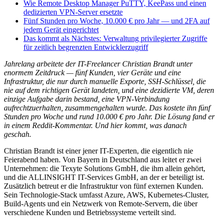
Wie Remote Desktop Manager PuTTY, KeePass und einen
dedizierten VPN-Server ersetzte
Fünf Stunden pro Woche, 10.000 € pro Jahr — und 2FA auf
jedem Gerät eingerichtet
Das kommt als Nächstes: Verwaltung privilegierter Zugriffe
für zeitlich begrenzten Entwicklerzugriff
Jahrelang arbeitete der IT-Freelancer Christian Brandt unter
enormem Zeitdruck — fünf Kunden, vier Geräte und eine
Infrastruktur, die nur durch manuelle Exporte, SSH-Schlüssel, die
nie auf dem richtigen Gerät landeten, und eine dezidierte VM, deren
einzige Aufgabe darin bestand, eine VPN-Verbindung
aufrechtzuerhalten, zusammengehalten wurde. Das kostete ihn fünf
Stunden pro Woche und rund 10.000 € pro Jahr. Die Lösung fand er
in einem Reddit-Kommentar. Und hier kommt, was danach
geschah.
Christian Brandt ist einer jener IT-Experten, die eigentlich nie
Feierabend haben. Von Bayern in Deutschland aus leitet er zwei
Unternehmen: die Texyte Solutions GmbH, die ihm allein gehört,
und die ALLINSIGHT IT-Services GmbH, an der er beteiligt ist.
Zusätzlich betreut er die Infrastruktur von fünf externen Kunden.
Sein Technologie-Stack umfasst Azure, AWS, Kubernetes-Cluster,
Build-Agents und ein Netzwerk von Remote-Servern, die über
verschiedene Kunden und Betriebssysteme verteilt sind.