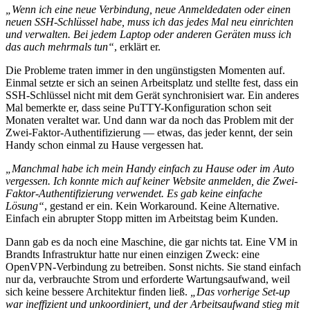
„Wenn ich eine neue Verbindung, neue Anmeldedaten oder einen
neuen SSH-Schlüssel habe, muss ich das jedes Mal neu einrichten
und verwalten. Bei jedem Laptop oder anderen Geräten muss ich
das auch mehrmals tun“
, erklärt er.
Die Probleme traten immer in den ungünstigsten Momenten auf.
Einmal setzte er sich an seinen Arbeitsplatz und stellte fest, dass ein
SSH-Schlüssel nicht mit dem Gerät synchronisiert war. Ein anderes
Mal bemerkte er, dass seine PuTTY-Konfiguration schon seit
Monaten veraltet war. Und dann war da noch das Problem mit der
Zwei-Faktor-Authentifizierung — etwas, das jeder kennt, der sein
Handy schon einmal zu Hause vergessen hat.
„Manchmal habe ich mein Handy einfach zu Hause oder im Auto
vergessen. Ich konnte mich auf keiner Website anmelden, die Zwei-
Faktor-Authentifizierung verwendet. Es gab keine einfache
Lösung“
, gestand er ein. Kein Workaround. Keine Alternative.
Einfach ein abrupter Stopp mitten im Arbeitstag beim Kunden.
Dann gab es da noch eine Maschine, die gar nichts tat. Eine VM in
Brandts Infrastruktur hatte nur einen einzigen Zweck: eine
OpenVPN-Verbindung zu betreiben. Sonst nichts. Sie stand einfach
nur da, verbrauchte Strom und erforderte Wartungsaufwand, weil
sich keine bessere Architektur finden ließ.
„Das vorherige Set-up
war ineffizient und unkoordiniert, und der Arbeitsaufwand stieg mit