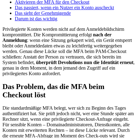
Aktivieren der MFA für den Checkout
Das passiert, wenn ein Nutzer ein Konto auscheckt
Das sieht der Genehmigende
Darum ist das wichtig
Privilegierte Konten werden nicht auf dem Anmeldebildschirm
kompromittiert. Die Kompromittierung erfolgt
nach der
Anmeldung
: wenn eine Sitzung gekapert wird, ein Gerät entsperrt
bleibt oder Anmeldedaten etwas zu leichtfertig weitergegeben
werden. Genau diese Lücke soll die MFA beim PAM-Checkout
schließen: Anstatt der Person zu vertrauen, die sich bereits im
System befindet,
überprüft Devolutions nun die Identität erneut
,
genau in dem Moment, in dem jemand den Zugriff auf ein
privilegiertes Konto anfordert.
Das Problem, das die MFA beim
Checkout löst
Die standardmäßige MFA belegt, wer sich zu Beginn des Tages
authentifiziert hat. Sie prüft jedoch nicht, wer eine Stunde später am
Rechner sitzt, wenn eine privilegierte Checkout-Anfrage eingeht.
Für sensible Konten – Domainadministratoren, Dienstkonten, alle
Konten mit erweiterten Rechten – ist diese Lücke relevant. Durch
die erneute MFA-Abfrage im Moment des Check-outs wird sie