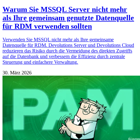
Warum Sie MSSQL Server nicht mehr
als Ihre gemeinsam genutzte Datenquelle
für RDM verwenden sollten
Verwenden Sie MSSQL nicht mehr als Ihre gemeinsame
Datenquelle für RDM. Devolutions Server und Devolutions Cloud
reduzieren das Risiko durch die Vermeidung des direkten Zugriffs
auf die Datenbank und verbessern die Effizienz durch zentrale
Steuerung und einfachere Verwaltung.
30. März 2026