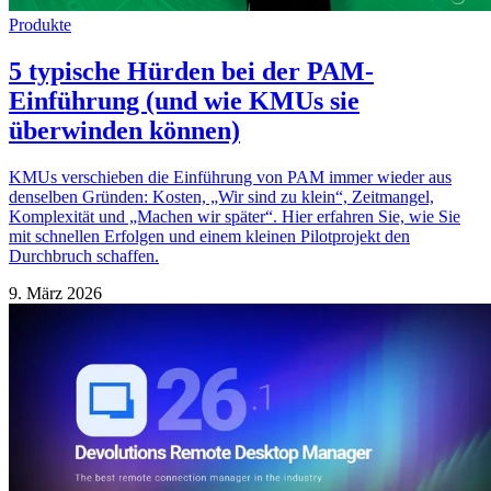
Produkte
5 typische Hürden bei der PAM-
Einführung (und wie KMUs sie
überwinden können)
KMUs verschieben die Einführung von PAM immer wieder aus
denselben Gründen: Kosten, „Wir sind zu klein“, Zeitmangel,
Komplexität und „Machen wir später“. Hier erfahren Sie, wie Sie
mit schnellen Erfolgen und einem kleinen Pilotprojekt den
Durchbruch schaffen.
9. März 2026