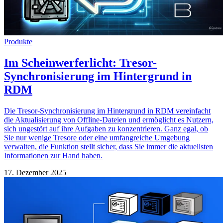
Produkte
Im Scheinwerferlicht: Tresor-
Synchronisierung im Hintergrund in
RDM
Die Tresor-Synchronisierung im Hintergrund in RDM vereinfacht
die Aktualisierung von Offline-Dateien und ermöglicht es Nutzern,
sich ungestört auf ihre Aufgaben zu konzentrieren. Ganz egal, ob
Sie nur wenige Tresore oder eine umfangreiche Umgebung
verwalten, die Funktion stellt sicher, dass Sie immer die aktuellsten
Informationen zur Hand haben.
17. Dezember 2025