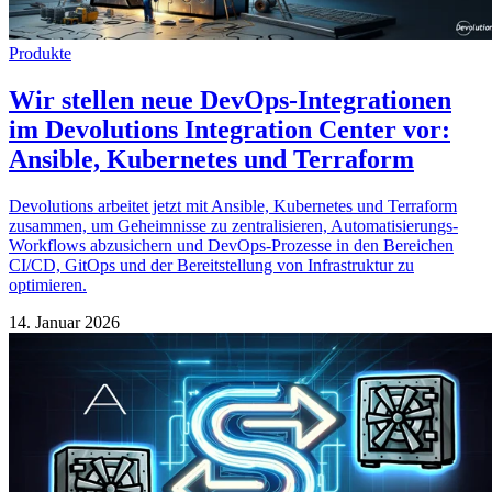
Produkte
Wir stellen neue DevOps-Integrationen
im Devolutions Integration Center vor:
Ansible, Kubernetes und Terraform
Devolutions arbeitet jetzt mit Ansible, Kubernetes und Terraform
zusammen, um Geheimnisse zu zentralisieren, Automatisierungs-
Workflows abzusichern und DevOps-Prozesse in den Bereichen
CI/CD, GitOps und der Bereitstellung von Infrastruktur zu
optimieren.
14. Januar 2026