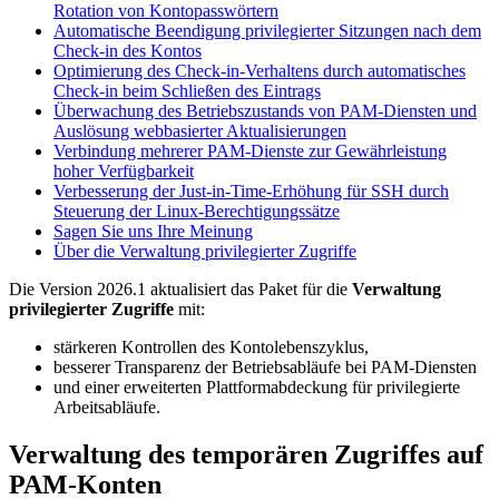
Rotation von Kontopasswörtern
Automatische Beendigung privilegierter Sitzungen nach dem
Check-in des Kontos
Optimierung des Check-in-Verhaltens durch automatisches
Check-in beim Schließen des Eintrags
Überwachung des Betriebszustands von PAM-Diensten und
Auslösung webbasierter Aktualisierungen
Verbindung mehrerer PAM-Dienste zur Gewährleistung
hoher Verfügbarkeit
Verbesserung der Just-in-Time-Erhöhung für SSH durch
Steuerung der Linux-Berechtigungssätze
Sagen Sie uns Ihre Meinung
Über die Verwaltung privilegierter Zugriffe
Die Version 2026.1 aktualisiert das Paket für die
Verwaltung
privilegierter Zugriffe
mit:
stärkeren Kontrollen des Kontolebenszyklus,
besserer Transparenz der Betriebsabläufe bei PAM-Diensten
und einer erweiterten Plattformabdeckung für privilegierte
Arbeitsabläufe.
Verwaltung des temporären Zugriffes auf
PAM-Konten