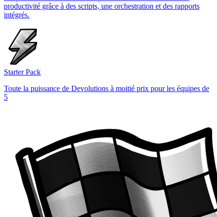
productivité grâce à des scripts, une orchestration et des rapports
intégrés.
Starter Pack
Toute la puissance de Devolutions à moitié prix pour les équipes de
5