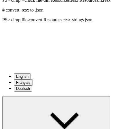
PS>
cirup --check file-diff Resources.resx Resources.fr.resx
# convert .resx to .json
PS>
cirup file-convert Resources.resx strings.json
English
Français
Deutsch