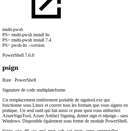
multi-pwsh
PS>
multi-pwsh install lts
PS>
multi-pwsh install 7.4
PS>
pwsh-lts --version
PowerShell 7.6.0
psign
Rust · PowerShell
Signature de code multiplateforme
Un remplacement entièrement portable de signtool.exe qui
fonctionne sous Linux et couvre tous les formats que vous signez en
pratique. Un seul outil qui fait aussi ce pour quoi vous utiliseriez
AzureSignTool, Azure Artifact Signing, dotnet sign et rdpsign - sans
Windows. Disponible également sous forme de module PowerShell.
Signe
.exe
.dll
.sys
.msi
.msp
.cab
.cat
.msix
.appx
.appinstaller