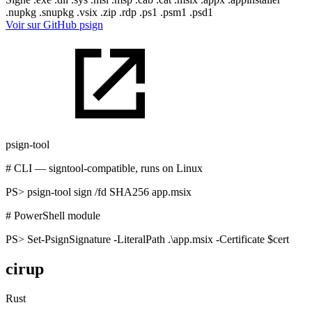
.nupkg
.snupkg
.vsix
.zip
.rdp
.ps1
.psm1
.psd1
Voir sur GitHub
psign
psign-tool
# CLI — signtool-compatible, runs on Linux
PS>
psign-tool sign /fd SHA256 app.msix
# PowerShell module
PS>
Set-PsignSignature -LiteralPath .\app.msix -Certificate $cert
cirup
Rust