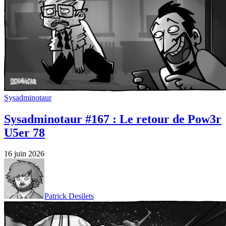
Sysadminotaur
Sysadminotaur #167 : Le retour de Pow3r
U5er 78
16 juin 2026
Patrick Desilets