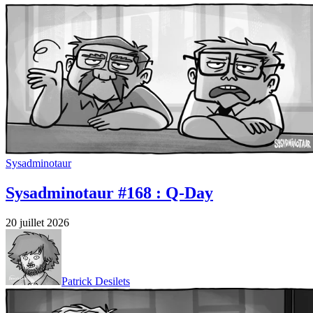
Sysadminotaur
Sysadminotaur #168 : Q-Day
20 juillet 2026
Patrick Desilets