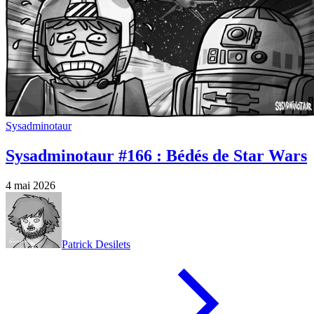
Sysadminotaur
Sysadminotaur #166 : Bédés de Star Wars
4 mai 2026
Patrick Desilets