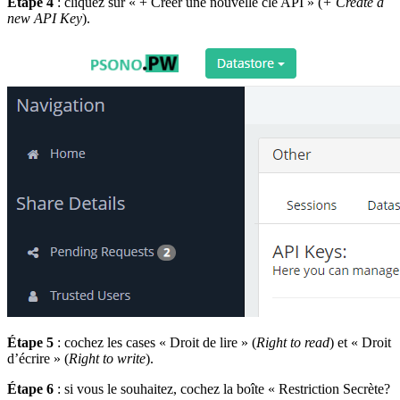
Étape 4
: cliquez sur « + Créer une nouvelle clé API » (
+ Create a
new API Key
).
Étape 5
: cochez les cases « Droit de lire » (
Right to read
) et « Droit
d’écrire » (
Right to write
).
Étape 6
: si vous le souhaitez, cochez la boîte « Restriction Secrète?