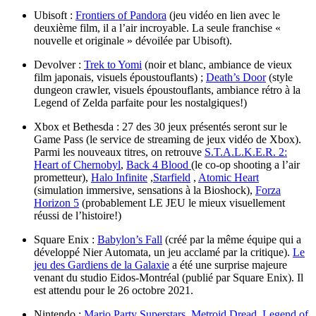
Ubisoft :
Frontiers of Pandora
(jeu vidéo en lien avec le
deuxième film, il a l’air incroyable. La seule franchise «
nouvelle et originale » dévoilée par Ubisoft).
Devolver :
Trek to Yomi
(noir et blanc, ambiance de vieux
film japonais, visuels époustouflants) ;
Death’s Door
(style
dungeon crawler, visuels époustouflants, ambiance rétro à la
Legend of Zelda parfaite pour les nostalgiques!)
Xbox et Bethesda : 27 des 30 jeux présentés seront sur le
Game Pass (le service de streaming de jeux vidéo de Xbox).
Parmi les nouveaux titres, on retrouve
S.T.A.L.K.E.R. 2:
Heart of Chernobyl
,
Back 4 Blood
(le co-op shooting a l’air
prometteur),
Halo Infinite
,
Starfield
,
Atomic Heart
(simulation immersive, sensations à la Bioshock),
Forza
Horizon 5
(probablement LE JEU le mieux visuellement
réussi de l’histoire!)
Square Enix :
Babylon’s Fall
(créé par la même équipe qui a
développé Nier Automata, un jeu acclamé par la critique).
Le
jeu des Gardiens de la Galaxie
a été une surprise majeure
venant du studio Eidos-Montréal (publié par Square Enix). Il
est attendu pour le 26 octobre 2021.
Nintendo :
Mario Party Superstars
,
Metroid Dread
,
Legend of