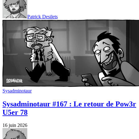
Patrick Desilets
Sysadminotaur
Sysadminotaur #167 : Le retour de Pow3r
U5er 78
16 juin 2026