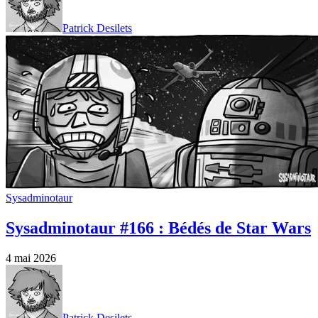
Patrick Desilets
Sysadminotaur
Sysadminotaur #166 : Bédés de Star Wars
4 mai 2026
Patrick Desilets