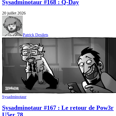
Sysadminotaur #168 : Q-Day
20 juillet 2026
Patrick Desilets
Sysadminotaur
Sysadminotaur #167 : Le retour de Pow3r
U5er 78