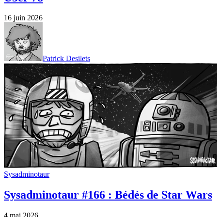
16 juin 2026
Patrick Desilets
Sysadminotaur
Sysadminotaur #166 : Bédés de Star Wars
4 mai 2026