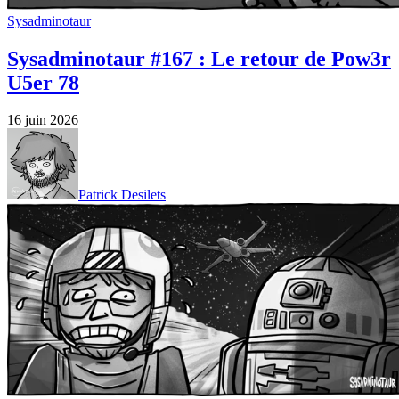
Sysadminotaur
Sysadminotaur #167 : Le retour de Pow3r
U5er 78
16 juin 2026
Patrick Desilets