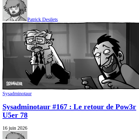
Patrick Desilets
Sysadminotaur
Sysadminotaur #167 : Le retour de Pow3r
U5er 78
16 juin 2026