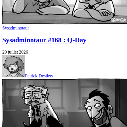
Sysadminotaur
Sysadminotaur #168 : Q-Day
20 juillet 2026
Patrick Desilets