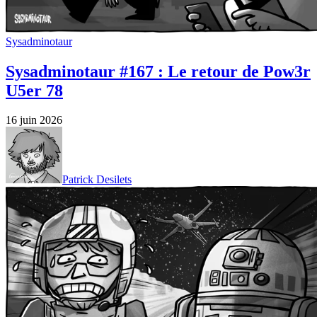
Sysadminotaur
Sysadminotaur #167 : Le retour de Pow3r
U5er 78
16 juin 2026
Patrick Desilets