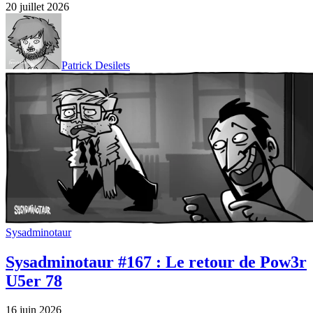
20 juillet 2026
Patrick Desilets
Sysadminotaur
Sysadminotaur #167 : Le retour de Pow3r
U5er 78
16 juin 2026