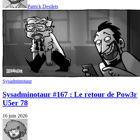
Patrick Desilets
Sysadminotaur
Sysadminotaur #167 : Le retour de Pow3r
U5er 78
16 juin 2026