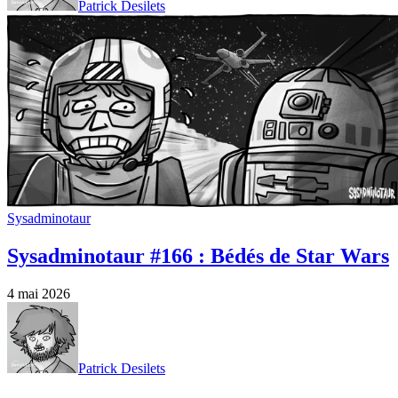
Patrick Desilets
Sysadminotaur
Sysadminotaur #166 : Bédés de Star Wars
4 mai 2026
Patrick Desilets