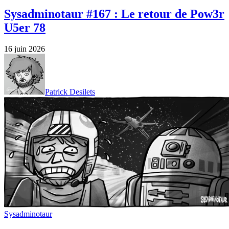
Sysadminotaur #167 : Le retour de Pow3r
U5er 78
16 juin 2026
Patrick Desilets
Sysadminotaur