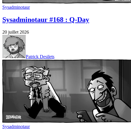
Sysadminotaur
Sysadminotaur #168 : Q-Day
20 juillet 2026
Patrick Desilets
Sysadminotaur