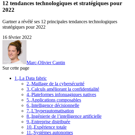
12 tendances technologiques et stratégiques pour
2022
Gartner a révélé ses 12 principales tendances technologiques
stratégiques pour 2022
16 février 2022
Marc-Olivier Cantin
Sur cette page
1.,La Data fabric
2.,Maillage de la cybersécurité
3.,Calculs améliorant la confidentialité
4.,Plateformes infonuagiques natives
5.,Applications composables
6.,Intelligence décisionnelle
7.,L’hyperautomatisation
8.,Ingénierie de l’intelligence artificielle
9.,Entreprise distribuée
10.,Expérience totale
11.,Systèmes autonomes