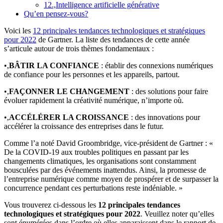
12.,Intelligence artificielle générative
Qu’en pensez-vous?
Voici les
12 principales tendances technologiques et stratégiques
pour 2022
de Gartner. La liste des tendances de cette année
s’articule autour de trois thèmes fondamentaux :
•,
BÂTIR LA CONFIANCE
: établir des connexions numériques
de confiance pour les personnes et les appareils, partout.
•,
FAÇONNER LE CHANGEMENT
: des solutions pour faire
évoluer rapidement la créativité numérique, n’importe où.
•,
ACCÉLÉRER LA CROISSANCE
: des innovations pour
accélérer la croissance des entreprises dans le futur.
Comme l’a noté David Groombridge, vice-président de Gartner : «
De la COVID-19 aux troubles politiques en passant par les
changements climatiques, les organisations sont constamment
bousculées par des événements inattendus. Ainsi, la promesse de
l’entreprise numérique comme moyen de prospérer et de surpasser la
concurrence pendant ces perturbations reste indéniable. »
Vous trouverez ci-dessous les
12 principales tendances
technologiques et stratégiques pour 2022
. Veuillez noter qu’elles
sont énumérées dans l’ordre où elles apparaissent dans le rapport de