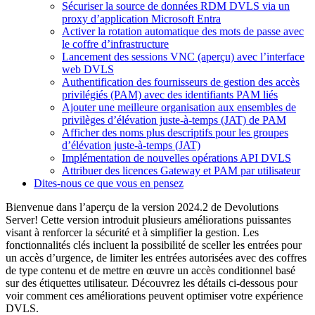
Sécuriser la source de données RDM DVLS via un
proxy d’application Microsoft Entra
Activer la rotation automatique des mots de passe avec
le coffre d’infrastructure
Lancement des sessions VNC (aperçu) avec l’interface
web DVLS
Authentification des fournisseurs de gestion des accès
privilégiés (PAM) avec des identifiants PAM liés
Ajouter une meilleure organisation aux ensembles de
privilèges d’élévation juste-à-temps (JAT) de PAM
Afficher des noms plus descriptifs pour les groupes
d’élévation juste-à-temps (JAT)
Implémentation de nouvelles opérations API DVLS
Attribuer des licences Gateway et PAM par utilisateur
Dites-nous ce que vous en pensez
Bienvenue dans l’aperçu de la version 2024.2 de Devolutions
Server! Cette version introduit plusieurs améliorations puissantes
visant à renforcer la sécurité et à simplifier la gestion. Les
fonctionnalités clés incluent la possibilité de sceller les entrées pour
un accès d’urgence, de limiter les entrées autorisées avec des coffres
de type contenu et de mettre en œuvre un accès conditionnel basé
sur des étiquettes utilisateur. Découvrez les détails ci-dessous pour
voir comment ces améliorations peuvent optimiser votre expérience
DVLS.