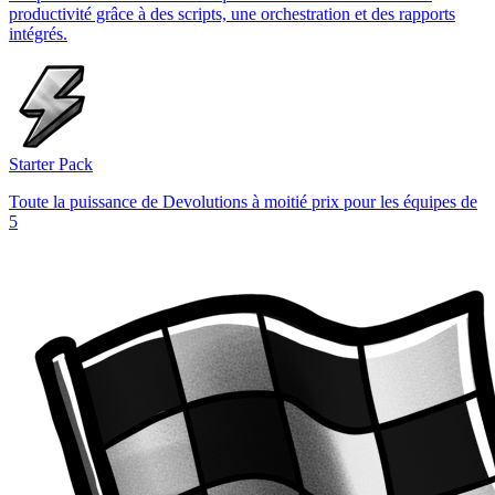
productivité grâce à des scripts, une orchestration et des rapports
intégrés.
Starter Pack
Toute la puissance de Devolutions à moitié prix pour les équipes de
5