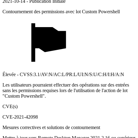
2021-10-14 - Publication Initiale
Contournement des permissions avec lot Custom Powershell
Élevée - CVSS:3.1/AV:N/AC:L/PR:L/UI:N/S:U/C:H/I:H/A:N
Les utilisateurs pourraient effectuer des opérations sur des entrées
sans les permissions requises lors de l'utilisation de l'action de lot
"Custom Powershell".
CVE(s)
CVE-2021-42098
Mesures correctives et solutions de contournement
Mettre à jour vers Remote Desktop Manager 2021.2.16 ou supérieur