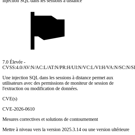
Injection SQL dans les sessions à distance
7.0 Élevée -
CVSS:4.0/AV:N/AC:L/AT:N/PR:H/UI:N/VC:L/VI:H/VA:N/SC:N/S
Une injection SQL dans les sessions à distance permet aux
utilisateurs avec des permissions de moniteur de session de
l'extraction ou modification de données.
CVE(s)
CVE-2026-0610
Mesures correctives et solutions de contournement
Mettre à niveau vers la version 2025.3.14 ou une version ultérieure