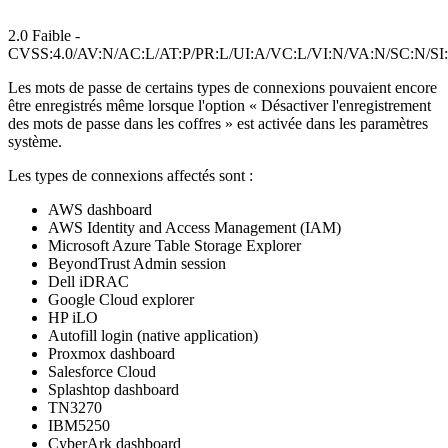
2.0 Faible -
CVSS:4.0/AV:N/AC:L/AT:P/PR:L/UI:A/VC:L/VI:N/VA:N/SC:N/SI
Les mots de passe de certains types de connexions pouvaient encore
être enregistrés même lorsque l'option « Désactiver l'enregistrement
des mots de passe dans les coffres » est activée dans les paramètres
système.
Les types de connexions affectés sont :
AWS dashboard
AWS Identity and Access Management (IAM)
Microsoft Azure Table Storage Explorer
BeyondTrust Admin session
Dell iDRAC
Google Cloud explorer
HP iLO
Autofill login (native application)
Proxmox dashboard
Salesforce Cloud
Splashtop dashboard
TN3270
IBM5250
CyberArk dashboard