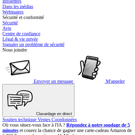
Infolettres
Dans les médias
Webinaires
Sécurité et conformité
Sécurité
Avis
Centre de confiance
Légal & vie privée
Signaler un problème de sécurité
Nous joindre
Envoyer un message
M'appeler
Clavardage en direct
Soutien technique
Ventes
Coordonnées
Où vous situez-vous face à l'IA ?
Répondez à notre sondage de 5
minutes
et courez la chance de gagner une carte-cadeau Amazon de