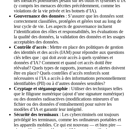
des menaces potentielles pesant sur les outils et systèmes d’IA
(y compris les menaces décrites précédemment, comme les
violations de la vie privée et les botnets d’IA).
Gouvernance des données
: S’assurer que les données sont
correctement classifiées, protégées et gérées tout au long de
leur cycle de vie. Les aspects de gouvernance incluent
l’identification des rôles et responsabilités, les évaluations de
la qualité des données, la validation des données et les usages
acceptables des données.
Contrôle d’accès
: Mettre en place des politiques de gestion
des identités et des accès (IAM) pour répondre aux questions
clés telles que : qui doit avoir accès à quels systèmes et
données d’IA? Comment et quand cet accès doitil être
réévalué? Quels types de rapports, journaux et alertes doivent
être en place? Quels contrôles d’accès renforcés sont
nécessaires si l’IA a accès à des informations personnellement
identifiables (PII) ou à d’autres données sensibles?
Cryptage et stéganographie
: Utiliser des techniques telles
que le filigrane numérique (ajout d’une signature numérique)
ou des données radioactives (modifications mineures d’un
fichier ou des données d’entraînement) pour suivre les
modèles d’IA et garantir leur intégrité.
Sécurité des terminaux
: Les cybercriminels ont toujours
privilégié les terminaux, comme les ordinateurs portables et
les appareils mobiles. Ce qui est nouveau — et bien pire —