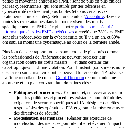
petites et moyennes entreprises (PME) sont de plus en plus ciblées
par les cybercriminels, qui sont attirés par des défenses en
cybersécurité relativement plus faibles (et dans certains cas
pratiquement inexistantes). Selon une étude d’
Accenture
, 43% de
toutes les cyberattaques dans le monde visent désormais
spécifiquement les PME. De plus, notre
portrait sur la sécurité
informatique chez les PME québécoises
a révélé que 78% des PME
sont plus préoccupées par la cybersécurité qu’il y a un an, et 69%
ont subi au moins une cyberattaque au cours de la dernière année.
Plus loin dans ce rapport, nous examinerons de plus près comment
les professionnels de l’informatique peuvent protéger leur
organisation contre les coûts massifs — et dans certains cas
catastrophiques — d’une violation. Pour l’instant, poursuivons notre
discussion sur la manière dont ils peuvent lutter contre l’IA adverse.
La firme mondiale de conseil
Grant Thornton
recommande une
approche et un plan couvrant huit domaines clés :
Politiques et procédures
: Examiner et, si nécessaire, mettre
à jour les politiques et procédures existantes pour définir des
exigences de sécurité spécifiques à l’IA, désigner des rôles
responsables des opérations d’IA et garantir la mise en œuvre
des directives de sécurité.
Modélisation des menaces
: Réaliser des exercices de
modélisation des menaces pour identifier et évaluer l’impact