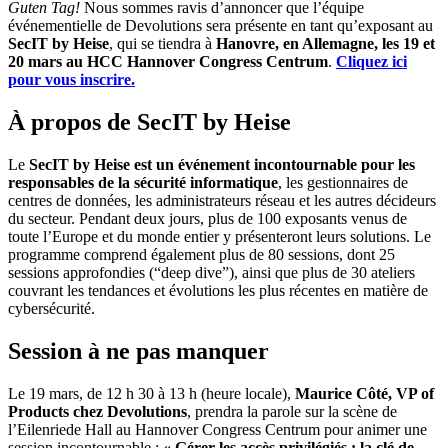
Guten Tag!
Nous sommes ravis d’annoncer que l’équipe
événementielle de Devolutions sera présente en tant qu’exposant au
SecIT by Heise
, qui se tiendra à
Hanovre, en Allemagne, les 19 et
20 mars au HCC Hannover Congress Centrum
.
Cliquez ici
pour vous inscrire.
À propos de SecIT by Heise
Le
SecIT by Heise est un événement incontournable pour les
responsables de la sécurité informatique
, les gestionnaires de
centres de données, les administrateurs réseau et les autres décideurs
du secteur. Pendant deux jours, plus de 100 exposants venus de
toute l’Europe et du monde entier y présenteront leurs solutions. Le
programme comprend également plus de 80 sessions, dont 25
sessions approfondies (“deep dive”), ainsi que plus de 30 ateliers
couvrant les tendances et évolutions les plus récentes en matière de
cybersécurité.
Session à ne pas manquer
Le 19 mars, de 12 h 30 à 13 h (heure locale),
Maurice Côté, VP of
Products chez Devolutions
, prendra la parole sur la scène de
l’Eilenriede Hall au Hannover Congress Centrum pour animer une
session incontournable :
« Gérer les accès privilégiés : la clé de