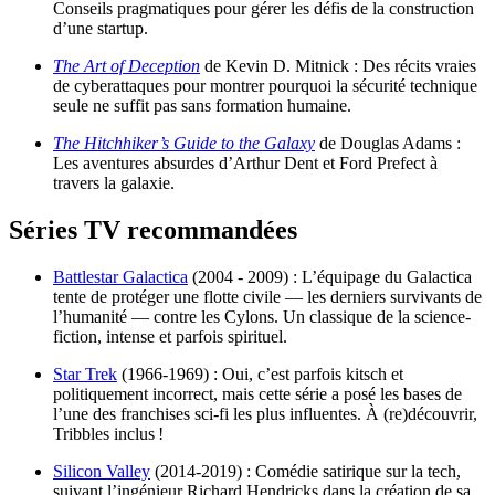
Conseils pragmatiques pour gérer les défis de la construction
d’une startup.
The Art of Deception
de Kevin D. Mitnick : Des récits vraies
de cyberattaques pour montrer pourquoi la sécurité technique
seule ne suffit pas sans formation humaine.
The Hitchhiker’s Guide to the Galaxy
de Douglas Adams :
Les aventures absurdes d’Arthur Dent et Ford Prefect à
travers la galaxie.
Séries TV recommandées
Battlestar Galactica
(2004 - 2009) : L’équipage du Galactica
tente de protéger une flotte civile — les derniers survivants de
l’humanité — contre les Cylons. Un classique de la science-
fiction, intense et parfois spirituel.
Star Trek
(1966-1969) : Oui, c’est parfois kitsch et
politiquement incorrect, mais cette série a posé les bases de
l’une des franchises sci-fi les plus influentes. À (re)découvrir,
Tribbles inclus !
Silicon Valley
(2014-2019) : Comédie satirique sur la tech,
suivant l’ingénieur Richard Hendricks dans la création de sa