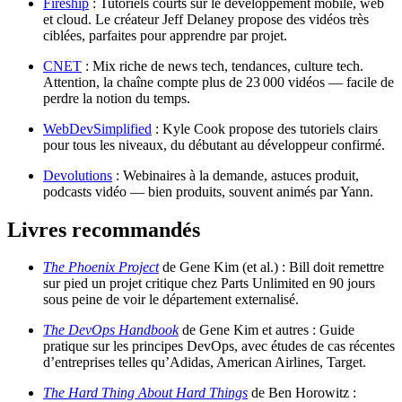
Fireship
: Tutoriels courts sur le développement mobile, web
et cloud. Le créateur Jeff Delaney propose des vidéos très
ciblées, parfaites pour apprendre par projet.
CNET
: Mix riche de news tech, tendances, culture tech.
Attention, la chaîne compte plus de 23 000 vidéos — facile de
perdre la notion du temps.
WebDevSimplified
: Kyle Cook propose des tutoriels clairs
pour tous les niveaux, du débutant au développeur confirmé.
Devolutions
: Webinaires à la demande, astuces produit,
podcasts vidéo — bien produits, souvent animés par Yann.
Livres recommandés
The Phoenix Project
de Gene Kim (et al.) : Bill doit remettre
sur pied un projet critique chez Parts Unlimited en 90 jours
sous peine de voir le département externalisé.
The DevOps Handbook
de Gene Kim et autres : Guide
pratique sur les principes DevOps, avec études de cas récentes
d’entreprises telles qu’Adidas, American Airlines, Target.
The Hard Thing About Hard Things
de Ben Horowitz :