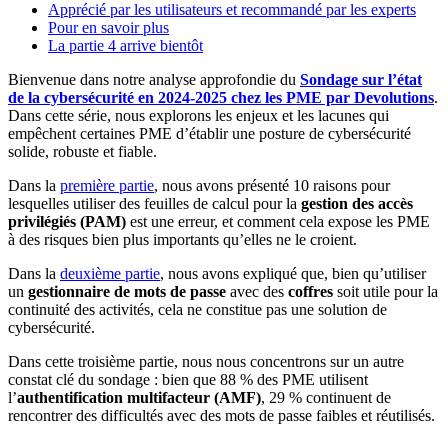
Apprécié par les utilisateurs et recommandé par les experts
Pour en savoir plus
La partie 4 arrive bientôt
Bienvenue dans notre analyse approfondie du
Sondage sur l’état
de la cybersécurité en 2024-2025 chez les PME par Devolutions
.
Dans cette série, nous explorons les enjeux et les lacunes qui
empêchent certaines PME d’établir une posture de cybersécurité
solide, robuste et fiable.
Dans la
première partie
, nous avons présenté 10 raisons pour
lesquelles utiliser des feuilles de calcul pour la
gestion des accès
privilégiés (PAM)
est une erreur, et comment cela expose les PME
à des risques bien plus importants qu’elles ne le croient.
Dans la
deuxième partie
, nous avons expliqué que, bien qu’utiliser
un
gestionnaire de mots de passe
avec des
coffres
soit utile pour la
continuité des activités, cela ne constitue pas une solution de
cybersécurité.
Dans cette troisième partie, nous nous concentrons sur un autre
constat clé du sondage : bien que 88 % des PME utilisent
l’
authentification multifacteur (AMF)
, 29 % continuent de
rencontrer des difficultés avec des mots de passe faibles et réutilisés.