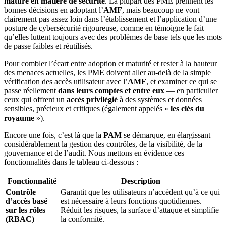
mature en matière de sécurité
. La plupart des PME prennent les
bonnes décisions en adoptant l’
AMF
, mais beaucoup ne vont
clairement pas assez loin dans l’établissement et l’application d’une
posture de cybersécurité rigoureuse, comme en témoigne le fait
qu’elles luttent toujours avec des problèmes de base tels que les mots
de passe faibles et réutilisés.
Pour combler l’écart entre adoption et maturité et rester à la hauteur
des menaces actuelles, les PME doivent aller au-delà de la simple
vérification des accès utilisateur avec l’
AMF
, et examiner ce qui se
passe réellement
dans leurs comptes et entre eux
— en particulier
ceux qui offrent un
accès privilégié
à des systèmes et données
sensibles, précieux et critiques (également appelés «
les clés du
royaume
»).
Encore une fois, c’est là que la
PAM
se démarque, en élargissant
considérablement la gestion des contrôles, de la visibilité, de la
gouvernance et de l’audit. Nous mettons en évidence ces
fonctionnalités dans le tableau ci-dessous :
Fonctionnalité
Description
Contrôle
Garantit que les utilisateurs n’accèdent qu’à ce qui
d’accès basé
est nécessaire à leurs fonctions quotidiennes.
sur les rôles
Réduit les risques, la surface d’attaque et simplifie
(RBAC)
la conformité.