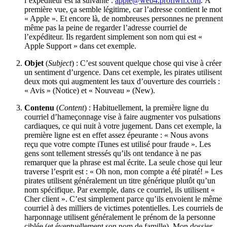
l’expéditeur est la suivante :
apple@web4.profiwh.com
. À
première vue, ça semble légitime, car l’adresse contient le mot
« Apple ». Et encore là, de nombreuses personnes ne prennent
même pas la peine de regarder l’adresse courriel de
l’expéditeur. Ils regardent simplement son nom qui est «
Apple Support » dans cet exemple.
Objet
(
Subject
) : C’est souvent quelque chose qui vise à créer
un sentiment d’urgence. Dans cet exemple, les pirates utilisent
deux mots qui augmentent les taux d’ouverture des courriels :
« Avis » (Notice) et « Nouveau » (New).
Contenu
(
Content
) : Habituellement, la première ligne du
courriel d’hameçonnage vise à faire augmenter vos pulsations
cardiaques, ce qui nuit à votre jugement. Dans cet exemple, la
première ligne est en effet assez épeurante : « Nous avons
reçu que votre compte iTunes est utilisé pour fraude ». Les
gens sont tellement stressés qu’ils ont tendance à ne pas
remarquer que la phrase est mal écrite. La seule chose qui leur
traverse l’esprit est : « Oh non, mon compte a été piraté! » Les
pirates utilisent généralement un titre générique plutôt qu’un
nom spécifique. Par exemple, dans ce courriel, ils utilisent «
Cher client ». C’est simplement parce qu’ils envoient le même
courriel à des milliers de victimes potentielles. Les courriels de
harponnage utilisent généralement le prénom de la personne
ciblée (et éventuellement son nom de famille). Mon dossier