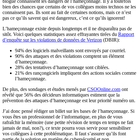
blogue connaissent les dangers de l’hameçonnage. Il y a toutefois
bien des chances que certains de vos collègues moins technos ne les
connaissent pas. Ils sont au fait de certaines notions, mais ce n’est
pas ce qu’ils savent qui est dangereux, c’est ce qu’ils ignorent!
L’hameçonnage existe depuis longtemps et il ne disparaîtra pas de
sitôt. Voici quelques statistiques assez effrayantes tirées du
Rapport
d’enquête sur les violations de données de Verizon
(DBIR):
94% des logiciels malveillants sont envoyés par courriel.
90% des attaques et des violations comptent un élément
d’hameçonnage.
28% des tentatives d’hameçonnage sont ciblées.
21% des rançongiciels impliquent des actions sociales comme
l’hameçonnage.
De plus, des sondages et études menés par
CSOOnline.com
ont
révélé que 56% des décideurs informatiques estiment que la
prévention des attaques d’hameçonnage est leur priorité numéro un.
J’ai donc pensé rédiger un billet sur les bases de l’hameçonnage. Si
vous êtes un professionnel de l’informatique, en plus de vous
rafraîchir la mémoire (une petite révision de temps en temps ne fait
jamais de mal, non?), ce texte pourra vous servir pour sensibiliser
vos collègues à cette problématique. Il faut s’assurer qu’ils font
partie de la solution en matière de cybersécurité et non