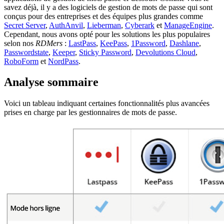
savez déjà, il y a des logiciels de gestion de mots de passe qui sont
conçus pour des entreprises et des équipes plus grandes comme
Secret Server
,
AuthAnvil
,
Lieberman
,
Cyberark
et
ManageEngine
.
Cependant, nous avons opté pour les solutions les plus populaires
selon nos
RDMers
:
LastPass
,
KeePass
,
1Password
,
Dashlane
,
Passwordstate
,
Keeper
,
Sticky Password
,
Devolutions Cloud
,
RoboForm
et
NordPass
.
Analyse sommaire
Voici un tableau indiquant certaines fonctionnalités plus avancées
prises en charge par les gestionnaires de mots de passe.