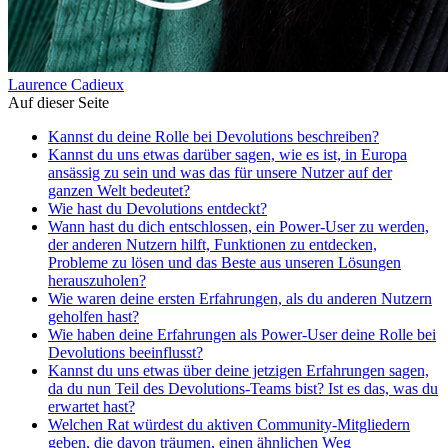
Laurence Cadieux
Auf dieser Seite
Kannst du deine Rolle bei Devolutions beschreiben?
Kannst du uns etwas darüber sagen, wie es ist, in Europa
ansässig zu sein und was das für unsere Nutzer auf der
ganzen Welt bedeutet?
Wie hast du Devolutions entdeckt?
Wann hast du dich entschlossen, ein Power-User zu werden,
der anderen Nutzern hilft, Funktionen zu entdecken,
Probleme zu lösen und das Beste aus unseren Lösungen
herauszuholen?
Wie waren deine ersten Erfahrungen, als du anderen Nutzern
geholfen hast?
Wie haben deine Erfahrungen als Power-User deine Rolle bei
Devolutions beeinflusst?
Kannst du uns etwas über deine jetzigen Erfahrungen sagen,
da du nun Teil des Devolutions-Teams bist? Ist es das, was du
erwartet hast?
Welchen Rat würdest du aktiven Community-Mitgliedern
geben, die davon träumen, einen ähnlichen Weg